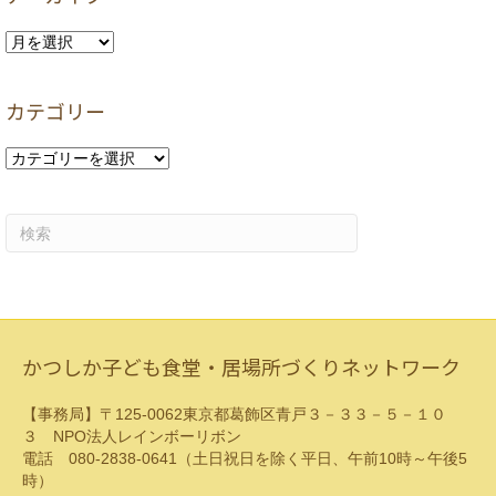
ア
ー
カ
カテゴリー
イ
ブ
カ
テ
ゴ
リ
ー
かつしか子ども食堂・居場所づくりネットワーク
【事務局】〒125-0062東京都葛飾区青戸３－３３－５－１０
３ NPO法人レインボーリボン
電話 080-2838-0641（土日祝日を除く平日、午前10時～午後5
時）