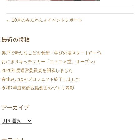
← 10月のみんかふぇイベントレポート
最近の投稿
奥戸で新たなこども食堂・学びの場スタート(^ー^)
おにぎりキッチンカー「コメコメ堂」オープン♪
2026年度運営委員会を開催しました
春休みごはんプロジェクト終了しました
令和7年度葛飾区協働まちづくり表彰
アーカイブ
ア
ー
カ
イ