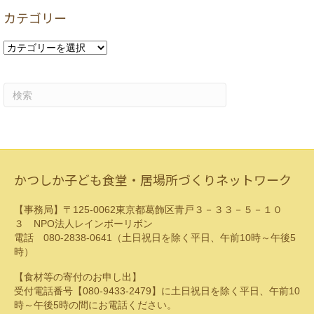
カ
カテゴリー
イ
ブ
カ
テ
ゴ
リ
ー
かつしか子ども食堂・居場所づくりネットワーク
【事務局】〒125-0062東京都葛飾区青戸３－３３－５－１０
３ NPO法人レインボーリボン
電話 080-2838-0641（土日祝日を除く平日、午前10時～午後5
時）
【食材等の寄付のお申し出】
受付電話番号【080-9433-2479】に土日祝日を除く平日、午前10
時～午後5時の間にお電話ください。