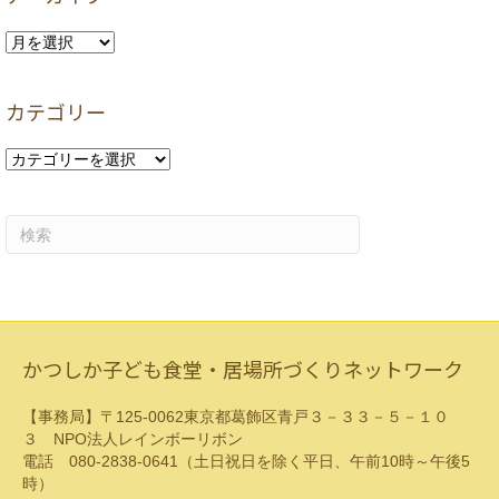
ア
ー
カ
カテゴリー
イ
ブ
カ
テ
ゴ
リ
ー
かつしか子ども食堂・居場所づくりネットワーク
【事務局】〒125-0062東京都葛飾区青戸３－３３－５－１０
３ NPO法人レインボーリボン
電話 080-2838-0641（土日祝日を除く平日、午前10時～午後5
時）