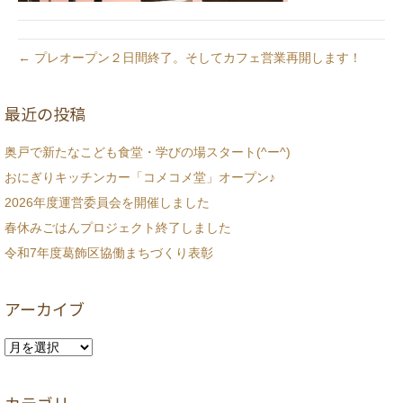
← プレオープン２日間終了。そしてカフェ営業再開します！
最近の投稿
奥戸で新たなこども食堂・学びの場スタート(^ー^)
おにぎりキッチンカー「コメコメ堂」オープン♪
2026年度運営委員会を開催しました
春休みごはんプロジェクト終了しました
令和7年度葛飾区協働まちづくり表彰
アーカイブ
ア
ー
カ
イ