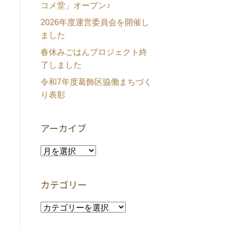
コメ堂」オープン♪
2026年度運営委員会を開催し
ました
春休みごはんプロジェクト終
了しました
令和7年度葛飾区協働まちづく
り表彰
アーカイブ
ア
ー
カ
カテゴリー
イ
ブ
カ
テ