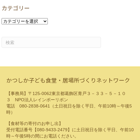
カ
カテゴリー
イ
ブ
カ
テ
ゴ
リ
ー
かつしか子ども食堂・居場所づくりネットワーク
【事務局】〒125-0062東京都葛飾区青戸３－３３－５－１０
３ NPO法人レインボーリボン
電話 080-2838-0641（土日祝日を除く平日、午前10時～午後5
時）
【食材等の寄付のお申し出】
受付電話番号【080-9433-2479】に土日祝日を除く平日、午前10
時～午後5時の間にお電話ください。