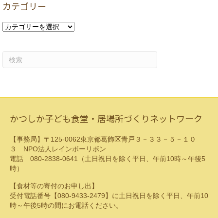
カテゴリー
イ
ブ
カ
テ
ゴ
リ
ー
かつしか子ども食堂・居場所づくりネットワーク
【事務局】〒125-0062東京都葛飾区青戸３－３３－５－１０
３ NPO法人レインボーリボン
電話 080-2838-0641（土日祝日を除く平日、午前10時～午後5
時）
【食材等の寄付のお申し出】
受付電話番号【080-9433-2479】に土日祝日を除く平日、午前10
時～午後5時の間にお電話ください。