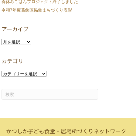
春休みごはんプロジェクト終了しました
令和7年度葛飾区協働まちづくり表彰
アーカイブ
ア
ー
カ
カテゴリー
イ
ブ
カ
テ
ゴ
リ
ー
かつしか子ども食堂・居場所づくりネットワーク