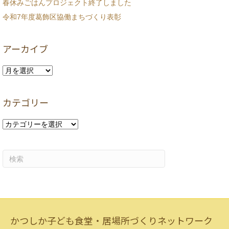
春休みごはんプロジェクト終了しました
令和7年度葛飾区協働まちづくり表彰
アーカイブ
ア
ー
カ
カテゴリー
イ
ブ
カ
テ
ゴ
リ
ー
かつしか子ども食堂・居場所づくりネットワーク