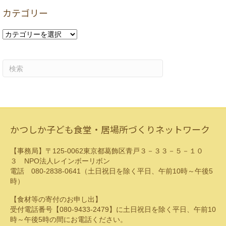
カ
カテゴリー
イ
ブ
カ
テ
ゴ
リ
ー
かつしか子ども食堂・居場所づくりネットワーク
【事務局】〒125-0062東京都葛飾区青戸３－３３－５－１０
３ NPO法人レインボーリボン
電話 080-2838-0641（土日祝日を除く平日、午前10時～午後5
時）
【食材等の寄付のお申し出】
受付電話番号【080-9433-2479】に土日祝日を除く平日、午前10
時～午後5時の間にお電話ください。