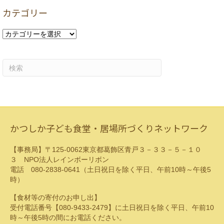
カ
カテゴリー
イ
ブ
カ
テ
ゴ
リ
ー
かつしか子ども食堂・居場所づくりネットワーク
【事務局】〒125-0062東京都葛飾区青戸３－３３－５－１０
３ NPO法人レインボーリボン
電話 080-2838-0641（土日祝日を除く平日、午前10時～午後5
時）
【食材等の寄付のお申し出】
受付電話番号【080-9433-2479】に土日祝日を除く平日、午前10
時～午後5時の間にお電話ください。