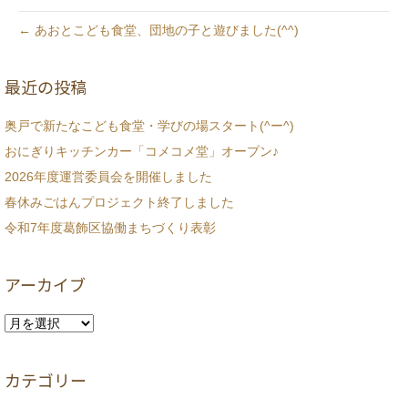
← あおとこども食堂、団地の子と遊びました(^^)
最近の投稿
奥戸で新たなこども食堂・学びの場スタート(^ー^)
おにぎりキッチンカー「コメコメ堂」オープン♪
2026年度運営委員会を開催しました
春休みごはんプロジェクト終了しました
令和7年度葛飾区協働まちづくり表彰
アーカイブ
ア
ー
カ
カテゴリー
イ
ブ