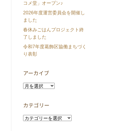
コメ堂」オープン♪
2026年度運営委員会を開催し
ました
春休みごはんプロジェクト終
了しました
令和7年度葛飾区協働まちづく
り表彰
アーカイブ
ア
ー
カ
カテゴリー
イ
ブ
カ
テ