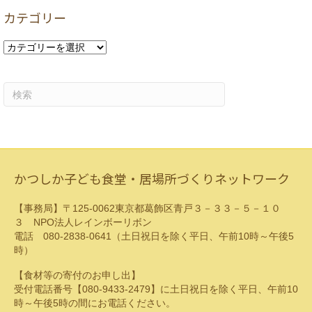
カ
カテゴリー
イ
ブ
カ
テ
ゴ
リ
ー
かつしか子ども食堂・居場所づくりネットワーク
【事務局】〒125-0062東京都葛飾区青戸３－３３－５－１０
３ NPO法人レインボーリボン
電話 080-2838-0641（土日祝日を除く平日、午前10時～午後5
時）
【食材等の寄付のお申し出】
受付電話番号【080-9433-2479】に土日祝日を除く平日、午前10
時～午後5時の間にお電話ください。