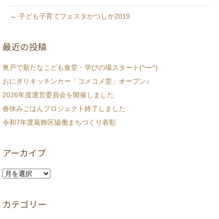
← 子ども子育てフェスタかつしか2019
最近の投稿
奥戸で新たなこども食堂・学びの場スタート(^ー^)
おにぎりキッチンカー「コメコメ堂」オープン♪
2026年度運営委員会を開催しました
春休みごはんプロジェクト終了しました
令和7年度葛飾区協働まちづくり表彰
アーカイブ
ア
ー
カ
カテゴリー
イ
ブ