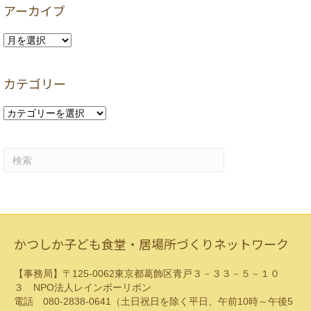
アーカイブ
ア
ー
カ
カテゴリー
イ
ブ
カ
テ
ゴ
リ
ー
かつしか子ども食堂・居場所づくりネットワーク
【事務局】〒125-0062東京都葛飾区青戸３－３３－５－１０
３ NPO法人レインボーリボン
電話 080-2838-0641（土日祝日を除く平日、午前10時～午後5